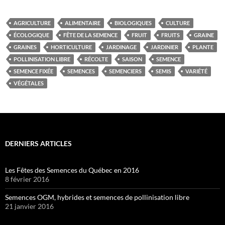
AGRICULTURE
ALIMENTAIRE
BIOLOGIQUES
CULTURE
ÉCOLOGIQUE
FÊTE DE LA SEMENCE
FRUIT
FRUITS
GRAINE
GRAINES
HORTICULTURE
JARDINAGE
JARDINIER
PLANTE
POLLINISATION LIBRE
RÉCOLTE
SAISON
SEMENCE
SEMENCE FIXÉE
SEMENCES
SEMENCIERS
SEMIS
VARIÉTÉ
VÉGÉTALES
DERNIERS ARTICLES
Les Fêtes des Semences du Québec en 2016
8 février 2016
Semences OGM, hybrides et semences de pollinisation libre
21 janvier 2016