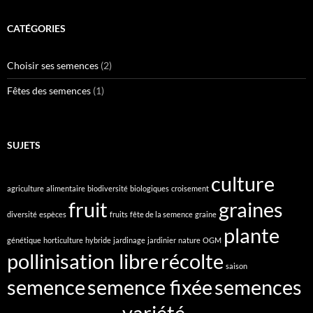
CATÉGORIES
Choisir ses semences
(2)
Fêtes des semences
(1)
SUJETS
culture
agriculture
alimentaire
biodiversité
biologiques
croisement
fruit
graines
diversité
espèces
fruits
fête de la semence
graine
plante
génétique
horticulture
hybride
jardinage
jardinier
nature
OGM
pollinisation libre
récolte
saison
semence
semence fixée
semences
variété