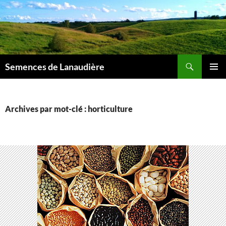
Aller
au
contenu
Recherche
Semences de Lanaudière
MENU
PRINCI
Archives par mot-clé : horticulture